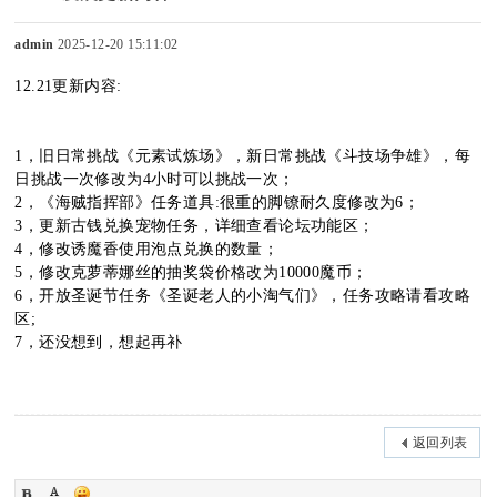
admin
2025-12-20 15:11:02
12.21更新内容:
sc
1，旧日常挑战《元素试炼场》，新日常挑战《斗技场争雄》，每
日挑战一次修改为4小时可以挑战一次；
​2，《海贼指挥部》任务道具:很重的脚镣耐久度修改为6；
uz
​3，更新古钱兑换宠物任务，详细查看论坛功能区；
​4，修改诱魔香使用泡点兑换的数量；
5，修改克萝蒂娜丝的抽奖袋价格改为10000魔币；
​6，开放圣诞节任务《圣诞老人的小淘气们》，任务攻略请看攻略
!
区;
7，还没想到，想起再补
B
返回列表