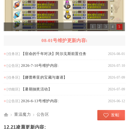
1
2
3
4
5
08-01号维护更新内容:
【宿命的千年对决】阿尔戈斯前置任务
[任务区]
2026-08-01
2026-7-10号维护内容:
[公告区]
2026-07-10
【娜蕾希亚的宝藏与邀请】
[任务区]
2026-07-09
【暑期抽奖活动】
[功能区]
2026-07-09
2026-6-13号维护内容:
[公告区]
2026-06-12
重温魔力
公告区
发帖
Di
›
›
12.21凌晨更新内容: