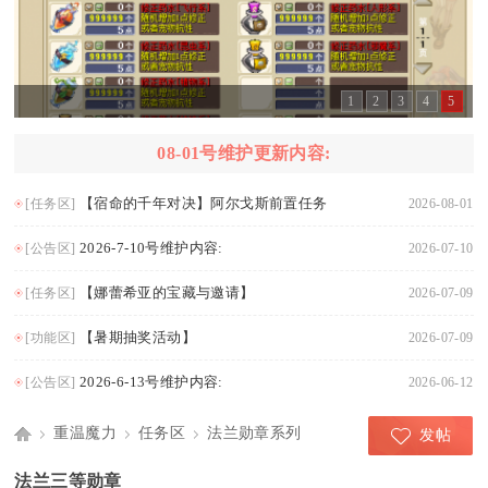
1
2
3
4
5
08-01号维护更新内容:
【宿命的千年对决】阿尔戈斯前置任务
[任务区]
2026-08-01
2026-7-10号维护内容:
[公告区]
2026-07-10
【娜蕾希亚的宝藏与邀请】
[任务区]
2026-07-09
【暑期抽奖活动】
[功能区]
2026-07-09
2026-6-13号维护内容:
[公告区]
2026-06-12
重温魔力
任务区
法兰勋章系列
发帖
Di
›
›
›
法兰三等勋章