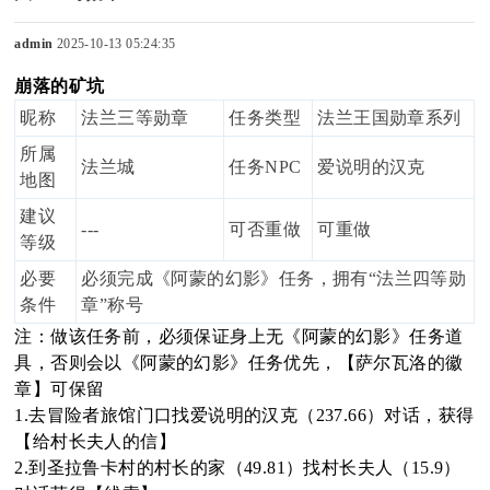
admin
2025-10-13 05:24:35
崩落的矿坑
sc
昵称
法兰三等勋章
任务类型
法兰王国勋章系列
所属
法兰城
任务
NPC
爱说明的汉克
地图
uz
建议
---
可否重做
可重做
等级
必要
必须完成《阿蒙的幻影》任务，拥有
“法兰四等勋
条件
章”称号
!
注：做该任务前，必须保证身上无《阿蒙的幻影》任务道
具，否则会以《阿蒙的幻影》任务优先，【萨尔瓦洛的徽
章】可保留
1.去冒险者旅馆门口找爱说明的汉克（237.66）对话，获得
B
【给村长夫人的信】
2.到圣拉鲁卡村的村长的家（49.81）找村长夫人（15.9）