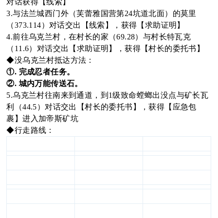
对话获得【线索】
3.与法兰城西门外（芙蕾雅国营第24坑道北面）的莫里
oa
（373.114）对话交出【线索】，获得【求助证明】
4.前往乌克兰村，在村长的家（69.28）与村长特瓦克
（11.6）对话交出【求助证明】，获得【村长的委托书】
◆没乌克兰村抵达方法：
rd
①. 完成忍者任务。
②. 城内万能传送石。
5.乌克兰村往南来到通道，到1级致命螳螂出没点与矿长瓦
利（44.5）对话交出【村长的委托书】，获得【应急包
裹】进入加帝斯矿坑
◆行走路线：